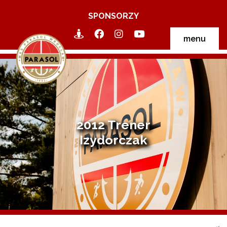
SPONSORZY
menu
2012 Trener
Izydorczak